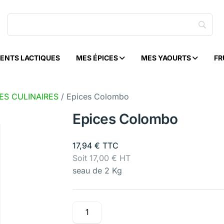
ENTS LACTIQUES
MES ÉPICES
MES YAOURTS
FR
ES CULINAIRES
/ Epices Colombo
Epices Colombo
17,94
€
TTC
Soit
17,00
€
HT
seau de 2 Kg
quantité
de