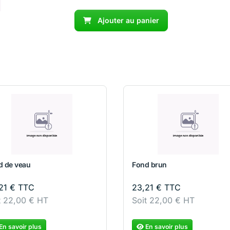
Epices
Colombo
Ajouter au panier
d de veau
Fond brun
,21
€
TTC
23,21
€
TTC
t
22,00
€
HT
Soit
22,00
€
HT
En savoir plus
En savoir plus