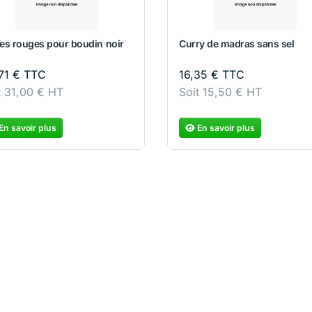
es rouges pour boudin noir
Curry de madras sans sel
71
€
TTC
16,35
€
TTC
t
31,00
€
HT
Soit
15,50
€
HT
En savoir plus
En savoir plus
aisonnement paëlla
Assaisonnement couscous