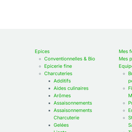
17,94
€
TTC
33
Soit
17,00
€
HT
Soi
En savoir plus
Epices
Mes f
Conventionnelles & Bio
Mes p
Epicerie fine
Equip
Charcuteries
B
Additifs
p
Aides culinaires
F
Arômes
M
Assaisonnements
P
Assaisonnements
E
Charcuterie
S
Gelées
S