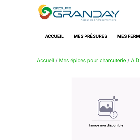
Skip to main content
ACCUEIL
MES PRÉSURES
MES FERM
Accueil
/
Mes épices pour charcuterie
/
AID