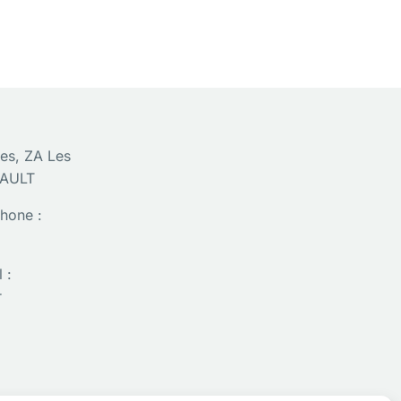
es, ZA Les
SAULT
hone :
 :
r