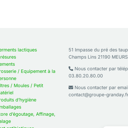
,76
€
TTC
30,60
€
TTC
t
32,00
€
HT
Soit
29,00
€
HT
En savoir plus
En savoir plus
erments lactiques
51 Impasse du pré des taup
résures
Champs Lins 21190 MEUR
ements
Nous contacter par télép
rosserie / Equipement à la
03.80.20.80.00
ersonne
iltres / Moules / Petit
Nous contacter par email
atériel
contact@groupe-granday.f
roduits d’hygiène
mballages
tore d’égoutage, Affinage,
alage