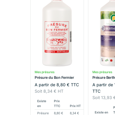
Mes présures
Mes présures
Présure du Bon Fermier
Présure Berth
A partir de
8,80
€
TTC
A partir de
Soit
8,34
€
HT
TTC
Soit
13,93
Existe
Prix
en
TTC
Prix HT
P
Existe en
Présure
8,80
€
8,34
€