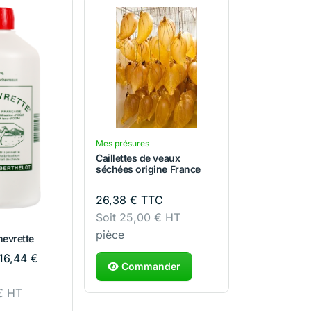
Mes présures
Caillettes de veaux
séchées origine France
26,38
€
TTC
Soit
25,00
€
HT
pièce
hevrette
16,44
€
Commander
€
HT