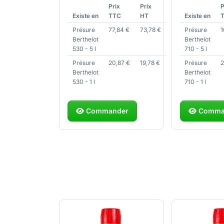
Prix
Prix
P
Existe en
TTC
HT
Existe en
Présure
77,84
€
73,78
€
Présure
1
Berthelot
Berthelot
530 - 5 l
710 - 5 l
Présure
20,87
€
19,78
€
Présure
Berthelot
Berthelot
530 - 1 l
710 - 1 l
Commander
Comma