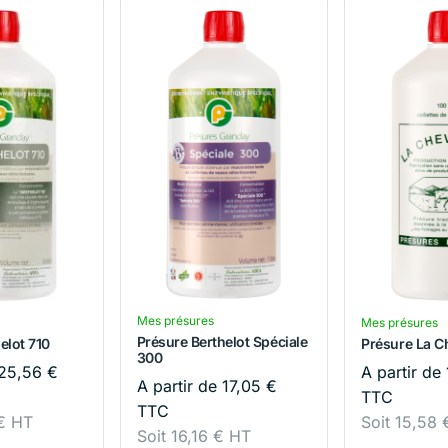
Mes présures
Mes présures
Présure Berthelot Spéciale
elot 710
Présure La C
300
25,56
€
A partir de
A partir de
17,05
€
TTC
TTC
€
HT
Soit
15,58
Soit
16,16
€
HT