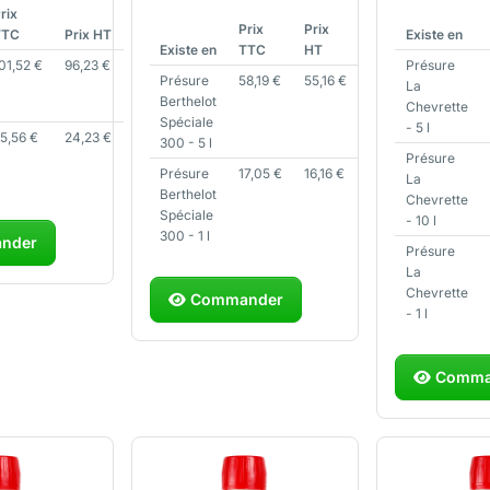
rix
Prix
Prix
TTC
Prix HT
Existe en
Existe en
TTC
HT
01,52
€
96,23
€
Présure
Présure
58,19
€
55,16
€
La
Berthelot
Chevrette
Spéciale
- 5 l
25,56
€
24,23
€
300 - 5 l
Présure
Présure
17,05
€
16,16
€
La
Berthelot
Chevrette
Spéciale
- 10 l
300 - 1 l
nder
Présure
La
Chevrette
Commander
- 1 l
Comma