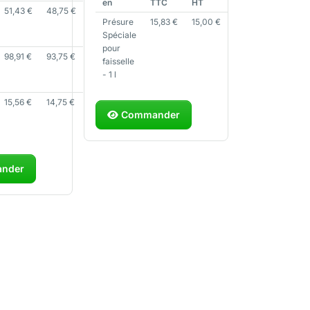
en
TTC
HT
51,43
€
48,75
€
Présure
15,83
€
15,00
€
Spéciale
pour
98,91
€
93,75
€
faisselle
- 1 l
15,56
€
14,75
€
Commander
nder