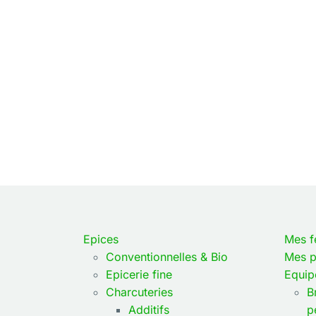
Soit
13,70
€
HT
Soit
14,00
Existe
Prix
Prix
Existe
P
en
TTC
HT
en
T
Présure
14,45
€
13,70
€
Présure
1
Spéciale
Spéciale
pour
pour
Fromage
Epoisses
blanc - 1
- 1 l
l
Comma
Commander
Epices
Mes f
Conventionnelles & Bio
Mes p
Epicerie fine
Equip
Charcuteries
B
Additifs
p