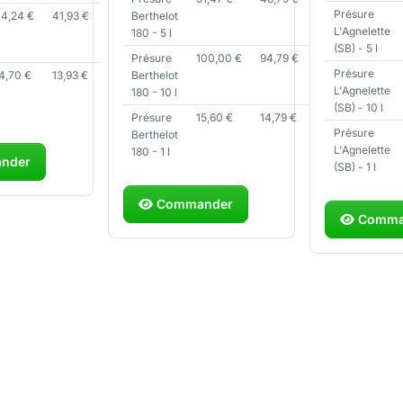
Présure
44,24
€
41,93
€
Berthelot
L'Agnelette
180 - 5 l
(SB) - 5 l
Présure
100,00
€
94,79
€
Présure
14,70
€
13,93
€
Berthelot
L'Agnelette
180 - 10 l
(SB) - 10 l
Présure
15,60
€
14,79
€
Présure
Berthelot
L'Agnelette
180 - 1 l
nder
(SB) - 1 l
Commander
Comma