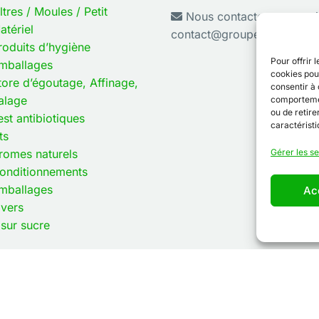
iltres / Moules / Petit
Nous contacter par email
atériel
contact@groupe-granday.f
roduits d’hygiène
Pour offrir 
mballages
cookies pour
tore d’égoutage, Affinage,
consentir à 
alage
comportement
ou de retire
est antibiotiques
caractéristi
ts
romes naturels
Gérer les s
onditionnements
mballages
Ac
ivers
 sur sucre
oires Abia. Tous droits réservés. -
Conditions de vente
-
M