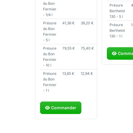
du Bon
Présure
Fermier
Berthelot
- 1/4 l
130 - 5 l
Présure
41,36
€
39,20
€
Présure
du Bon
Berthelot
Fermier
130 - 1 l
- 5 l
Présure
79,55
€
75,40
€
Comma
du Bon
Fermier
- 10 l
Présure
13,65
€
12,94
€
du Bon
Fermier
- 1 l
Commander