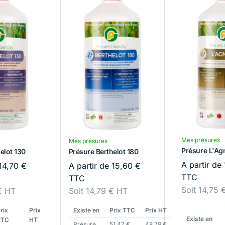
Mes présures
Mes présures
Présure L'Agn
elot 130
Présure Berthelot 180
A partir de
14,70
€
A partir de
15,60
€
TTC
TTC
Soit
14,75
€
HT
Soit
14,79
€
HT
rix
Prix
Existe en
Prix TTC
Prix HT
Existe en
TTC
HT
Présure
51,47
€
48,79
€