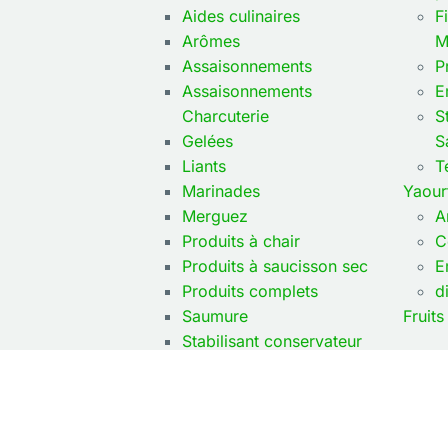
Aides culinaires
F
Arômes
M
Assaisonnements
P
Assaisonnements
E
Charcuterie
S
Gelées
S
Liants
T
Marinades
Yaour
Merguez
A
Produits à chair
C
Produits à saucisson sec
E
Produits complets
d
Saumure
Fruits
Stabilisant conservateur
© 2026 Granday Distribution – Laborat