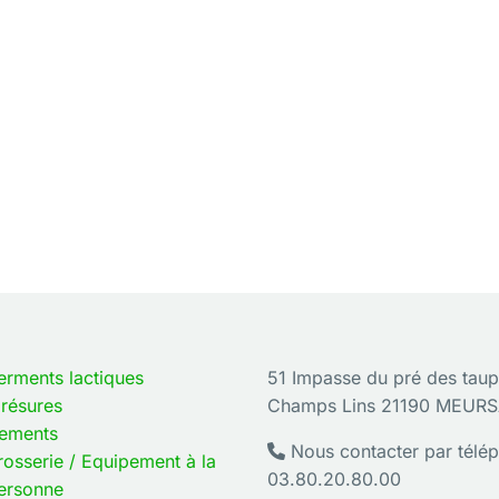
€
HT
rix
TC
Prix HT
4,77
€
14,00
€
nder
erments lactiques
51 Impasse du pré des taup
résures
Champs Lins 21190 MEUR
ements
Nous contacter par télép
rosserie / Equipement à la
03.80.20.80.00
ersonne