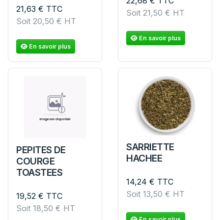
22,68
€
TTC
21,63
€
TTC
Soit
21,50
€
HT
Soit
20,50
€
HT
En savoir plus
En savoir plus
SARRIETTE
PEPITES DE
HACHEE
COURGE
TOASTEES
14,24
€
TTC
Soit
13,50
€
HT
19,52
€
TTC
Soit
18,50
€
HT
En savoir plus