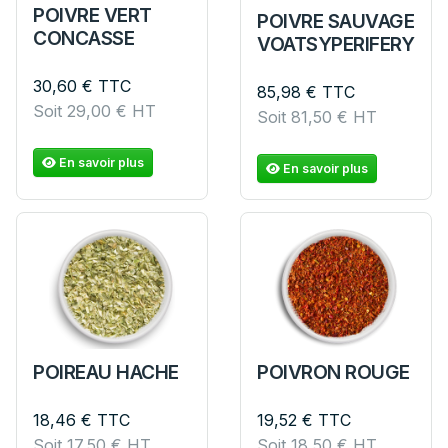
POIVRE VERT
POIVRE SAUVAGE
CONCASSE
VOATSYPERIFERY
30,60
€
TTC
85,98
€
TTC
Soit
29,00
€
HT
Soit
81,50
€
HT
En savoir plus
En savoir plus
POIREAU HACHE
POIVRON ROUGE
18,46
€
TTC
19,52
€
TTC
Soit
17,50
€
HT
Soit
18,50
€
HT