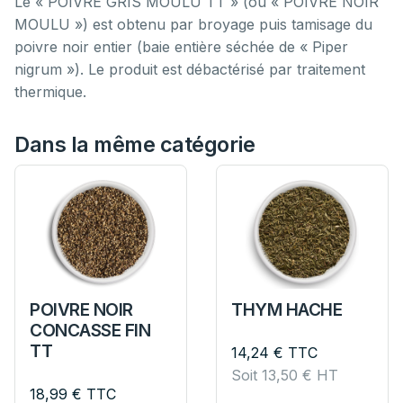
Le « POIVRE GRIS MOULU TT » (ou « POIVRE NOIR
MOULU ») est obtenu par broyage puis tamisage du
poivre noir entier (baie entière séchée de « Piper
nigrum »). Le produit est débactérisé par traitement
thermique.
Dans la même catégorie
POIVRE NOIR
THYM HACHE
CONCASSE FIN
TT
14,24
€
TTC
Soit
13,50
€
HT
18,99
€
TTC