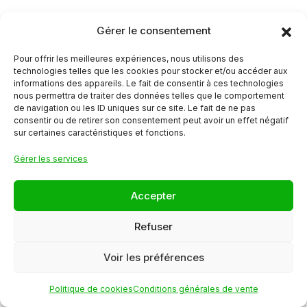
14,40
€
TTC
11,61
€
TTC
Soit
12,00
€
HT
Soit
11,00
€
HT
Gérer le consentement
Pour offrir les meilleures expériences, nous utilisons des
En savoir plus
En savoir plus
technologies telles que les cookies pour stocker et/ou accéder aux
informations des appareils. Le fait de consentir à ces technologies
nous permettra de traiter des données telles que le comportement
de navigation ou les ID uniques sur ce site. Le fait de ne pas
consentir ou de retirer son consentement peut avoir un effet négatif
sur certaines caractéristiques et fonctions.
Gérer les services
Accepter
CUBES
CUBES
D'ANANAS
D'ECORCE DE
Refuser
CITRON
DEXTROSES
13,19
€
TTC
Voir les préférences
Soit
12,50
€
HT
14,40
€
TTC
Politique de cookies
Conditions générales de vente
Soit
12,00
€
HT
En savoir plus