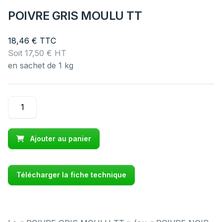
POIVRE GRIS MOULU TT
18,46
€
TTC
Soit
17,50
€
HT
en sachet de 1 kg
quantité
de
POIVRE
GRIS
Ajouter au panier
MOULU
TT
Télécharger la fiche technique